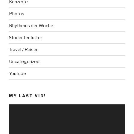
Konzerte
Photos
Rhythmus der Woche
Studentenfutter
Travel / Reisen
Uncategorized
Youtube
MY LAST VID!
V
i
d
e