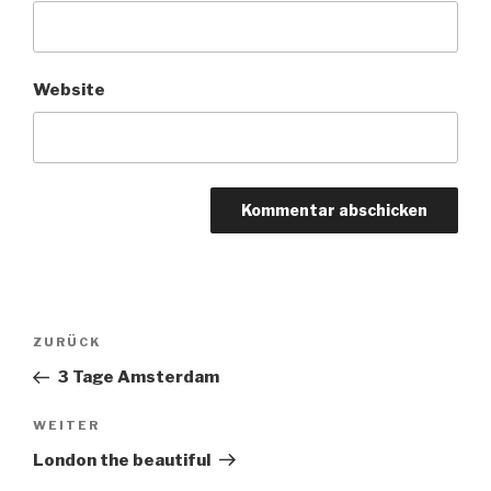
Website
Beitrags-
ZURÜCK
Vorheriger
Navigation
Beitrag
3 Tage Amsterdam
WEITER
Nächster
Beitrag
London the beautiful