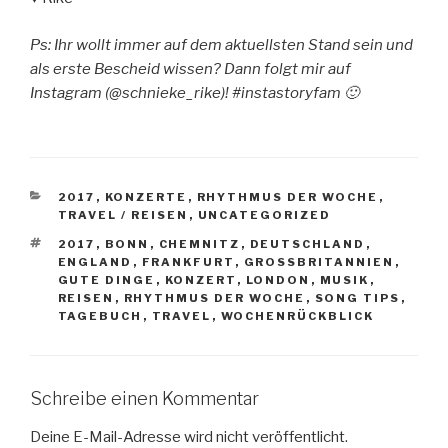
Ps: Ihr wollt immer auf dem aktuellsten Stand sein und
als erste Bescheid wissen? Dann folgt mir auf
Instagram (@schnieke_rike)! #instastoryfam 🙂
KATEGORIEN
2017
,
KONZERTE
,
RHYTHMUS DER WOCHE
,
TRAVEL / REISEN
,
UNCATEGORIZED
SCHLAGWÖRTER
2017
,
BONN
,
CHEMNITZ
,
DEUTSCHLAND
,
ENGLAND
,
FRANKFURT
,
GROSSBRITANNIEN
,
GUTE DINGE
,
KONZERT
,
LONDON
,
MUSIK
,
REISEN
,
RHYTHMUS DER WOCHE
,
SONG TIPS
,
TAGEBUCH
,
TRAVEL
,
WOCHENRÜCKBLICK
Schreibe einen Kommentar
Deine E-Mail-Adresse wird nicht veröffentlicht.