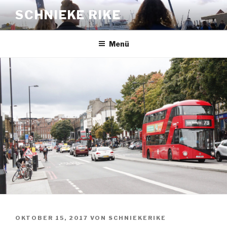
Zum
SCHNIEKE RIKE
Inhalt
springen
Menü
VERÖFFENTLICHT
OKTOBER 15, 2017
VON
SCHNIEKERIKE