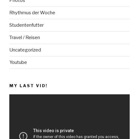
Photos
Rhythmus der Woche
Studentenfutter
Travel / Reisen
Uncategorized
Youtube
MY LAST VID!
V
i
d
e
o
-