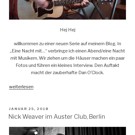
Hej Hej
willkommen zu einer neuen Serie auf meinem Blog. In
„Eine Nacht mit…“ verbringe ich einen Abend/eine Nacht
mit Musikern. Wir ziehen um die Häuser machen ein paar
Fotos und führen ein kleines Interview. Den Auftakt
macht der zauberhafte Dan O’Clock.
„Eine
weiterlesen
Nacht
mit
DAN
VERÖFFENTLICHT
JANUAR 25, 2018
AM
O’CLOCK
Nick Weaver im Auster Club, Berlin
(#1)“