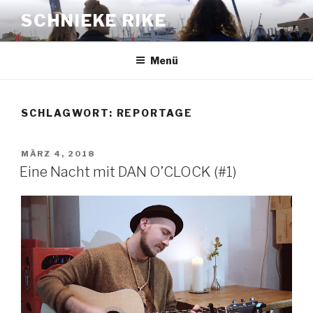
Zum
SCHNIEKE RIKE
Inhalt
springen
Menü
SCHLAGWORT: REPORTAGE
VERÖFFENTLICHT
MÄRZ 4, 2018
AM
Eine Nacht mit DAN O’CLOCK (#1)