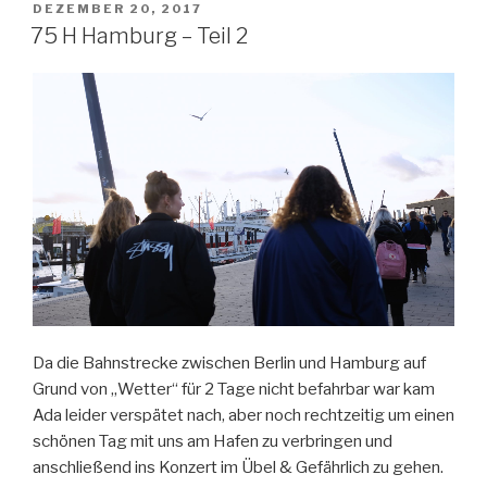
Auster
VERÖFFENTLICHT
DEZEMBER 20, 2017
AM
Club,
75 H Hamburg – Teil 2
Berlin“
Da die Bahnstrecke zwischen Berlin und Hamburg auf
Grund von „Wetter“ für 2 Tage nicht befahrbar war kam
Ada leider verspätet nach, aber noch rechtzeitig um einen
schönen Tag mit uns am Hafen zu verbringen und
anschließend ins Konzert im Übel & Gefährlich zu gehen.