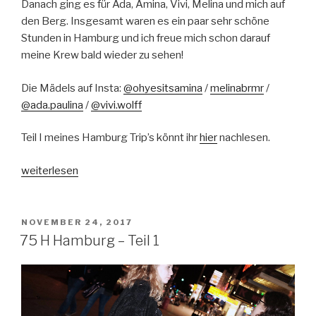
Danach ging es für Ada, Amina, Vivi, Melina und mich auf
den Berg. Insgesamt waren es ein paar sehr schöne
Stunden in Hamburg und ich freue mich schon darauf
meine Krew bald wieder zu sehen!
Die Mädels auf Insta:
@ohyesitsamina
/
melinabrmr
/
@ada.paulina
/
@vivi.wolff
Teil I meines Hamburg Trip’s könnt ihr
hier
nachlesen.
„75
weiterlesen
H
Hamburg
–
VERÖFFENTLICHT
NOVEMBER 24, 2017
AM
Teil
75 H Hamburg – Teil 1
2“