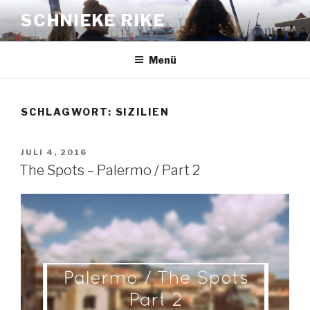
Zum
SCHNIEKE RIKE
Inhalt
springen
Menü
SCHLAGWORT: SIZILIEN
VERÖFFENTLICHT
JULI 4, 2016
AM
The Spots – Palermo / Part 2