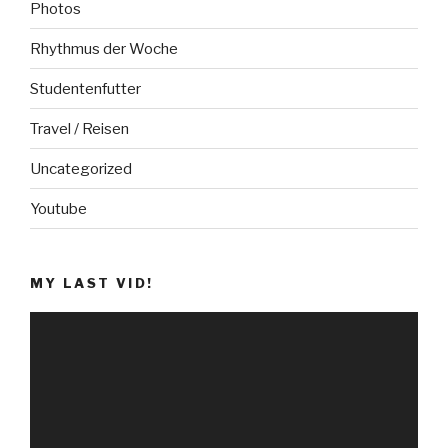
Photos
Rhythmus der Woche
Studentenfutter
Travel / Reisen
Uncategorized
Youtube
MY LAST VID!
V
i
d
e
o
-