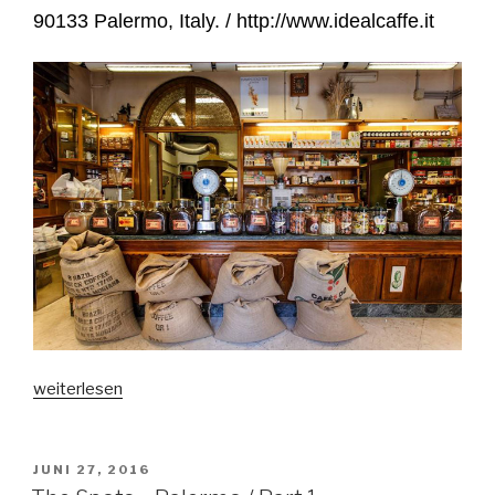
90133 Palermo, Italy. / http://www.idealcaffe.it
„The
weiterlesen
Spots
–
Palermo
VERÖFFENTLICHT
JUNI 27, 2016
AM
/