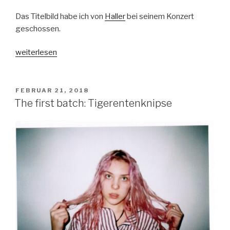
Das Titelbild habe ich von
Haller
bei seinem Konzert
geschossen.
„Rhythmus
weiterlesen
der
Woche
Vol.7
VERÖFFENTLICHT
FEBRUAR 21, 2018
AM
(KW
The first batch: Tigerentenknipse
08/18)“