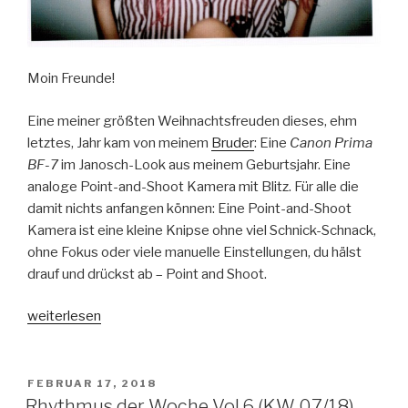
Moin Freunde!
Eine meiner größten Weihnachtsfreuden dieses, ehm
letztes, Jahr kam von meinem
Bruder
: Eine
Canon Prima
BF-7
im Janosch-Look aus meinem Geburtsjahr. Eine
analoge Point-and-Shoot Kamera mit Blitz. Für alle die
damit nichts anfangen können: Eine Point-and-Shoot
Kamera ist eine kleine Knipse ohne viel Schnick-Schnack,
ohne Fokus oder viele manuelle Einstellungen, du hälst
drauf und drückst ab – Point and Shoot.
„The
weiterlesen
first
batch:
Tigerentenknipse“
VERÖFFENTLICHT
FEBRUAR 17, 2018
AM
Rhythmus der Woche Vol.6 (KW 07/18)