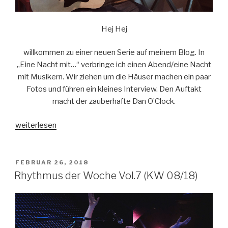
Hej Hej
willkommen zu einer neuen Serie auf meinem Blog. In
„Eine Nacht mit…“ verbringe ich einen Abend/eine Nacht
mit Musikern. Wir ziehen um die Häuser machen ein paar
Fotos und führen ein kleines Interview. Den Auftakt
macht der zauberhafte Dan O’Clock.
„Eine
weiterlesen
Nacht
mit
DAN
VERÖFFENTLICHT
FEBRUAR 26, 2018
AM
O’CLOCK
Rhythmus der Woche Vol.7 (KW 08/18)
(#1)“